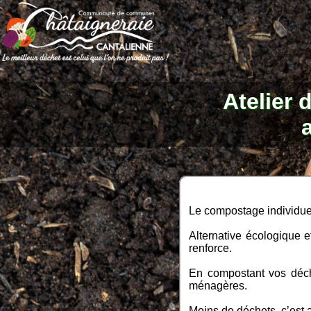
Atelier 
Le compostage individuel
Alternative écologique e
renforce.
En compostant vos déch
ménagères.
Moins de déchets, c’est 