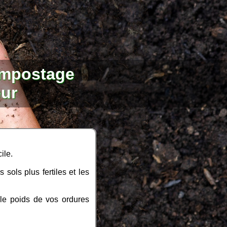
compostage
eur
cile.
sols plus fertiles et les
le poids de vos ordures