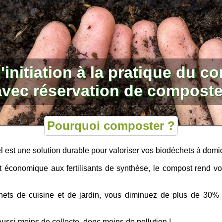
d'initiation à la pratique du 
avec réservation de compost
Pourquoi composter ?
 est une solution durable pour valoriser vos biodéchets à domi
t économique aux fertilisants de synthèse, le compost rend vos 
ets de cuisine et de jardin, vous diminuez de plus de 30% 
aussi moins de collecte, donc moins de pollution !